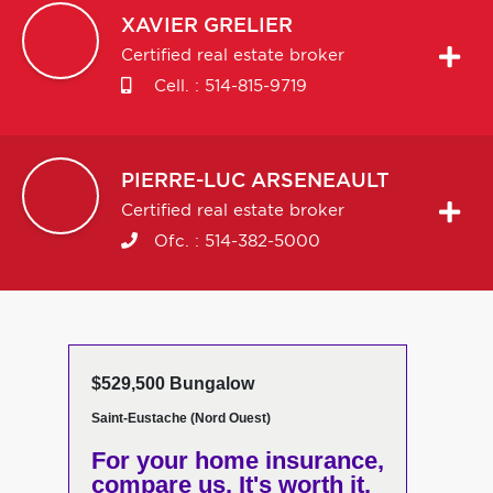
XAVIER
GRELIER
Certified real estate broker
Cell. :
514-815-9719
PIERRE-LUC
ARSENEAULT
Certified real estate broker
Ofc. :
514-382-5000
$529,500 Bungalow
Saint-Eustache (Nord Ouest)
For your home insurance,
compare us. It's worth it.