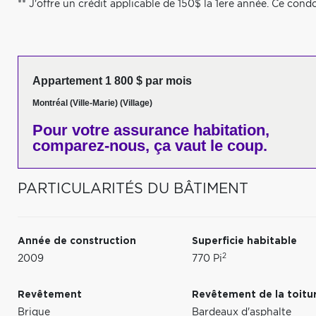
** J'offre un crédit applicable de 150$ la 1ere année. Ce con
Appartement 1 800 $ par mois
Montréal (Ville-Marie) (Village)
Pour votre
assurance habitation,
comparez-nous,
ça vaut le coup.
PARTICULARITÉS DU BÂTIMENT
Année de construction
Superficie habitable
2
2009
770 Pi
Revêtement
Revêtement de la toitu
Brique
Bardeaux d'asphalte